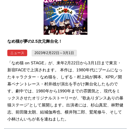
なめ猫が夢の2.5次元舞台化！
ニュース
2023年2月22日～3月1日
「なめ猫 on STAGE」が、来年2月22日から3月1日まで東京・
新宿FACEで上演されます。 本作は、1980年代にブームになっ
たキャラクター・なめ猫を、しずる・村上純が脚本、KPR／開
幕ペナントレース・村井雄が演出を手がけ舞台化したもので
す。劇中では、1980年から1990年までの雰囲気と、現代をミ
ックスさせたオリジナルストーリーが、“歌ありダンスありの暴
猫ステージ”として展開します。出演者には、杉山真宏、林野健
志、前田隆太朗、結城伽寿也、横井翔二郎、鷲尾修斗、そして
小林けんいちが名を連ねました。