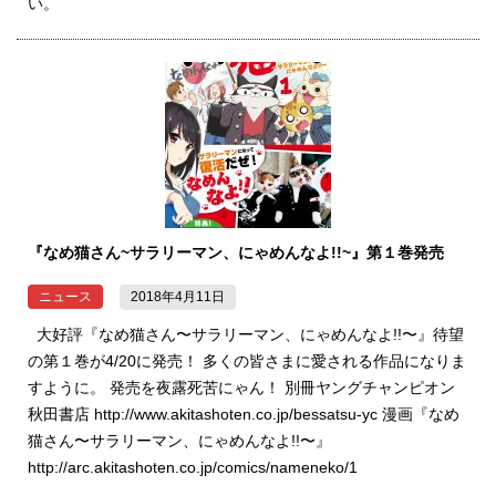
い。
『なめ猫さん~サラリーマン、にゃめんなよ!!~』第１巻発売
ニュース
2018年4月11日
大好評『なめ猫さん〜サラリーマン、にゃめんなよ!!〜』待望
の第１巻が4/20に発売！ 多くの皆さまに愛される作品になりま
すように。 発売を夜露死苦にゃん！ 別冊ヤングチャンピオン
秋田書店 http://www.akitashoten.co.jp/bessatsu-yc 漫画『なめ
猫さん〜サラリーマン、にゃめんなよ!!〜』
http://arc.akitashoten.co.jp/comics/nameneko/1